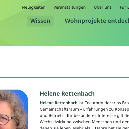
Neuigkeiten
Veranstaltungen
Über uns
Für 
Wissen
Wohnprojekte entdec
Helene Rettenbach
Helene Rettenbach
ist Coautorin der trias Br
Gemeinschaftsraum – Erfahrungen zu Konzep
und Betrieb". Ihr besonderes Interesse gilt d
Wechselwirkung zwischen Menschen und den
denen sie leben. Mehr als 30 Jahre hat sie ge