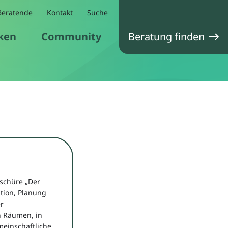
Beratende
Kontakt
Suche
ken
Community
Beratung finden
oschüre „Der
tion, Planung
er
 Räumen, in
meinschaftliche