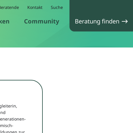
Beratende
Kontakt
Suche
ken
Community
Beratung finden
leiterin,
und
enerationen-
emisch-
ildungen zur