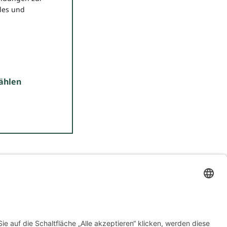
les und
ählen