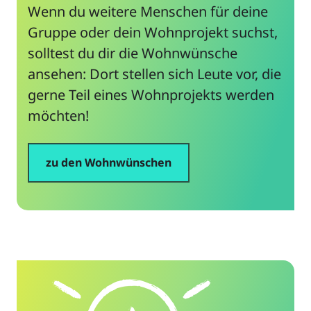
Wenn du weitere Menschen für deine
Mitstreiter*innen gesucht
Gruppe oder dein Wohnprojekt suchst,
solltest du dir die Wohnwünsche
Realisiertes Projekt
ansehen: Dort stellen sich Leute vor, die
gerne Teil eines Wohnprojekts werden
Baugemeinschaft Südsonne
Büchenbach
möchten!
Erlangen
zu den Wohnwünschen
Mitstreiter*innen gesucht
Projekt in Gründung
Baugemeinschaft
Weißenseer Spitze
Pistoriusstr.
Berlin