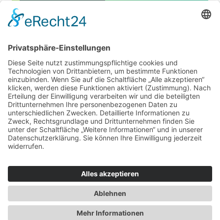
...
4
5
6
7
8
9
10
...
Für Beratende
Kontakt
Über uns
Impressum
Datenschutz
AGB