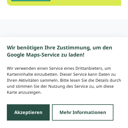
Deine Suchergebnisse
8 von 787 Einträgen
Wir benötigen Ihre Zustimmung, um den
Google Maps-Service zu laden!
Realisiertes Projekt
Wir verwenden einen Service eines Drittanbieters, um
Baugemeinschaft Herzblau
Karteninhalte einzubetten. Dieser Service kann Daten zu
Reihenhäuser GbR
Ihren Aktivitäten sammeln. Bitte lesen Sie die Details durch
und stimmen Sie der Nutzung des Service zu, um diese
Herzogenaurach
Karte anzuzeigen.
Akzeptieren
Mehr Informationen
Realisiertes Projekt