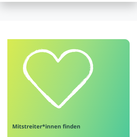
Baugemeinschaft Herzblau
Wohnungen GbR
Herzogenaurach
Realisiertes Projekt
Baugemeinschaft Hubland
Würzburg
Projekt in Gründung
Baugemeinschaft in Bisingen
Mitstreiter*innen finden
Bisingen