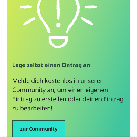
Mitstreiter*innen gesucht
Realisiertes Projekt
Baugemeinschaft Wohnen
am Weinberg in Ulm
Lege selbst einen Eintrag an!
Ulm
Melde dich kostenlos in unserer
Community an, um einen eigenen
Eintrag zu erstellen oder deinen Eintrag
Immobilie
zu bearbeiten!
Baugrundstücke ab 2027 zu
verkaufen
Baugrundstücke ab 2027 zu
zur Community
verkaufen