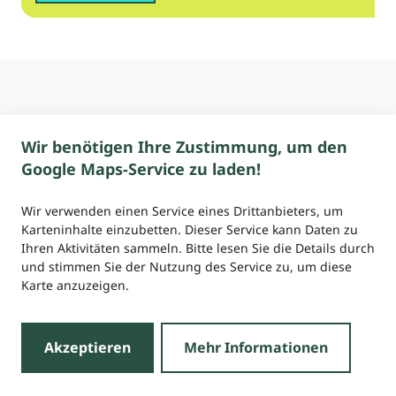
Deine Suchergebnisse
8 von 786 Einträgen
Wir benötigen Ihre Zustimmung, um den
Google Maps-Service zu laden!
Realisiertes Projekt
Wir verwenden einen Service eines Drittanbieters, um
1 Zimmer Studio in
Karteninhalte einzubetten. Dieser Service kann Daten zu
Genossenschaftshaus in
Ihren Aktivitäten sammeln. Bitte lesen Sie die Details durch
Furtwangen mit traumhafter
und stimmen Sie der Nutzung des Service zu, um diese
Dachterrasse
Karte anzuzeigen.
Furtwangen
Akzeptieren
Mehr Informationen
Mitstreiter*innen gesucht