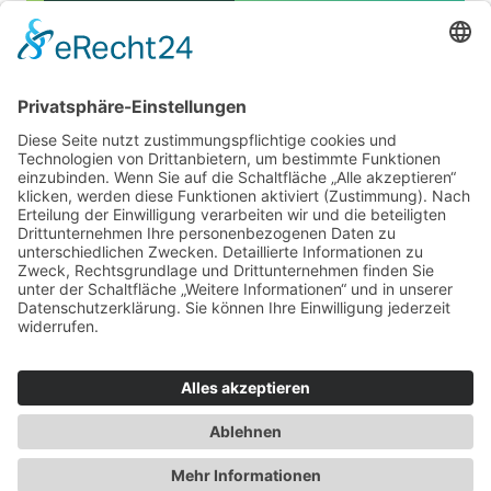
Realisiertes Projekt
AGORA eG
Darmstadt
Für Beratende
Mitstreiter*innen gesucht
Kontakt
1
2
3
4
5
6
7
...
Über uns
Impressum
Datenschutz
AGB