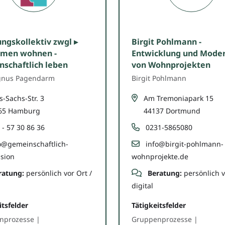
ngskollektiv zwgl ▸
Birgit Pohlmann -
men wohnen -
Entwicklung und Moder
schaftlich leben
von Wohnprojekten
gnus Pagendarm
Birgit Pohlmann
-Sachs-Str. 3
Am Tremoniapark 15
65 Hamburg
44137 Dortmund
 - 57 30 86 36
0231-5865080
o@gemeinschaftlich-
info@birgit-pohlmann-
ision
wohnprojekte.de
ratung:
persönlich vor Ort /
Beratung:
persönlich v
digital
itsfelder
Tätigkeitsfelder
nprozesse |
Gruppenprozesse |