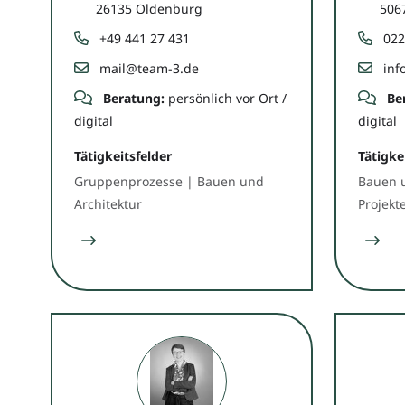
26135 Oldenburg
506
+49 441 27 431
022
mail@team-3.de
inf
Beratung:
persönlich vor Ort /
Be
digital
digital
Tätigkeitsfelder
Tätigke
Gruppenprozesse | Bauen und
Bauen u
Architektur
Projekt