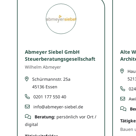
Abmeyer Siebel GmbH
Alte W
Steuerberatungsgesellschaft
Archit
Wilhelm Abmeyer
Hau
521
Schürmannstr. 25a
45136 Essen
024
0201 177 550 40
Awi
info@abmeyer-siebel.de
Be
Beratung:
persönlich vor Ort /
Tätigke
digital
Bauen u