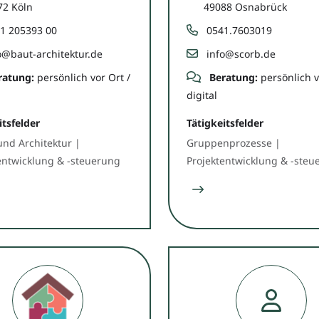
72 Köln
49088 Osnabrück
1 205393 00
0541.7603019
o@baut-architektur.de
info@scorb.de
ratung:
persönlich vor Ort /
Beratung:
persönlich v
digital
itsfelder
Tätigkeitsfelder
nd Architektur |
Gruppenprozesse |
entwicklung & -steuerung
Projektentwicklung & -steu