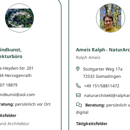
indkunst,
Ameis Ralph - NaturArc
ekturbüro
Ralph Ameis
s-Heyden-Str. 201
Stuttgarter Weg 17a
34 Herzogenrath
72532 Gomadingen
07 18879
+49 151/58811472
ndkunst@aol.com
naturarchitekt@ralpha
ratung:
persönlich vor Ort
Beratung:
persönlich v
digital
itsfelder
nd Architektur
Tätigkeitsfelder