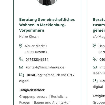
Beratung Gemeinschaftliches
Beratu
Wohnen in Mecklenburg-
zusam
Vorpommern
gemein
Heike Kirsch
c/o Ma
Neuer Markt 1
Hans
18055 Rostock
227
017632346634
040
kontakt@kirsch-heike.de
inf
leben.v
Beratung:
persönlich vor Ort /
digital
Be
digital
Tätigkeitsfelder
Tätigke
Gruppenprozesse | Rechtliche
Fragen | Bauen und Architektur
Gruppe