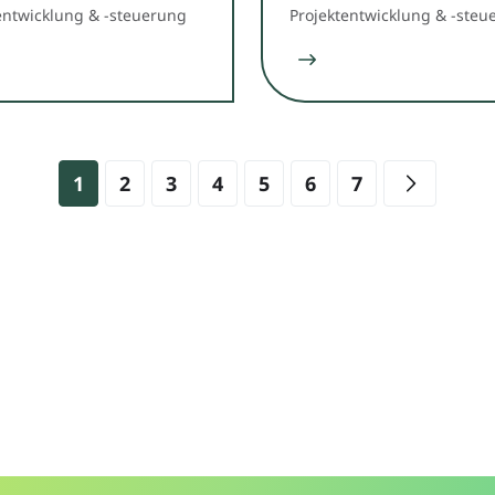
entwicklung & -steuerung
Projektentwicklung & -steu
1
2
3
4
5
6
7