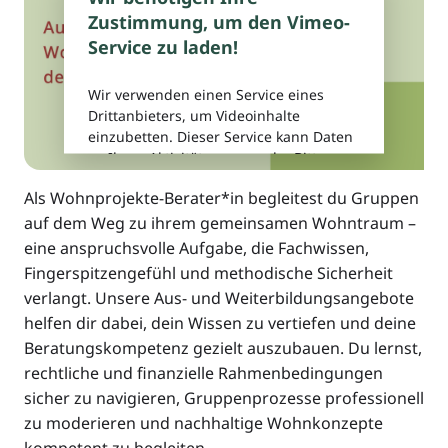
Zustimmung, um den Vimeo-
Service zu laden!
Wir verwenden einen Service eines
Drittanbieters, um Videoinhalte
einzubetten. Dieser Service kann Daten
©
zu Ihren Aktivitäten sammeln. Bitte
lesen Sie die Details durch und
Als Wohnprojekte-Berater*in begleitest du Gruppen
stimmen Sie der Nutzung des Service
zu, um dieses Video anzusehen.
auf dem Weg zu ihrem gemeinsamen Wohntraum –
eine anspruchsvolle Aufgabe, die Fachwissen,
Fingerspitzengefühl und methodische Sicherheit
Akzeptieren
verlangt. Unsere Aus- und Weiterbildungsangebote
helfen dir dabei, dein Wissen zu vertiefen und deine
Beratungskompetenz gezielt auszubauen. Du lernst,
Mehr Informationen
rechtliche und finanzielle Rahmenbedingungen
sicher zu navigieren, Gruppenprozesse professionell
zu moderieren und nachhaltige Wohnkonzepte
kompetent zu begleiten.