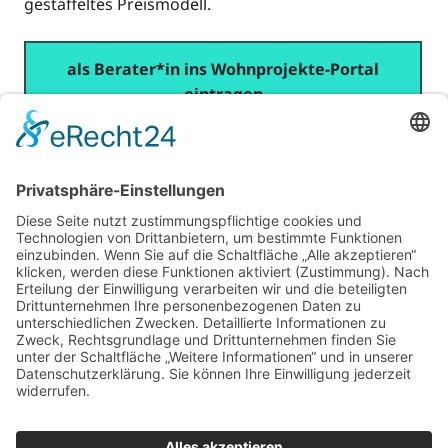
gestaffeltes Preismodell.
als Berater*in ins Wohnprojekte-Portal
eintragen
Für Beratende
Kontakt
Über uns
Impressum