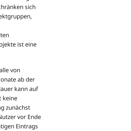
chränken sich
jektgruppen,
eten
ekte ist eine
alle von
Monate ab der
dauer kann auf
t keine
ag zunächst
Nutzer vor Ende
tigen Eintrags