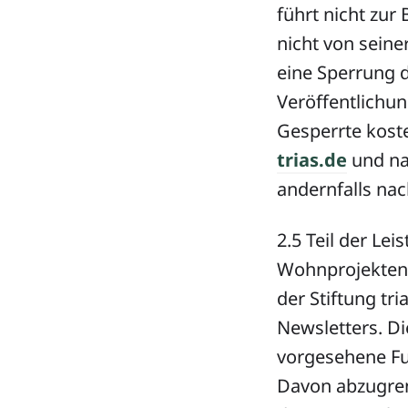
führt nicht zur
nicht von seine
eine Sperrung 
Veröffentlichun
Gesperrte kost
trias.de
und na
andernfalls na
2.5 Teil der Le
Wohnprojekten
der Stiftung tr
Newsletters. Di
vorgesehene Fun
Davon abzugrenz