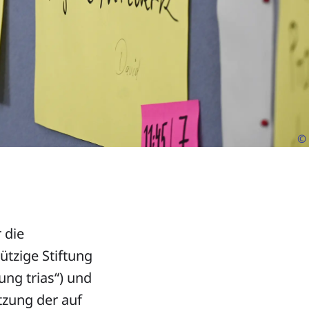
©
 die
ützige Stiftung
ng trias“) und
tzung der auf