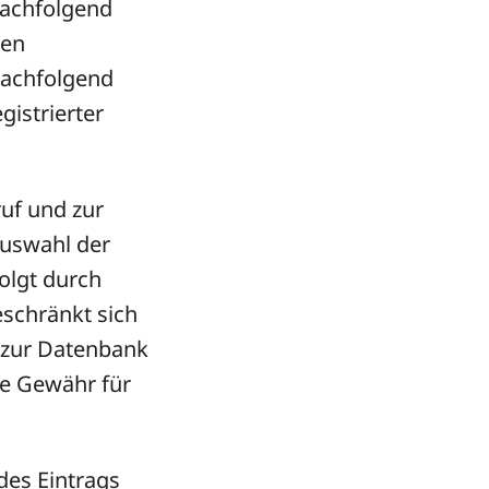
nachfolgend
nen
achfolgend
egistrierter
ruf und zur
Auswahl der
folgt durch
eschränkt sich
e zur Datenbank
ne Gewähr für
des Eintrags