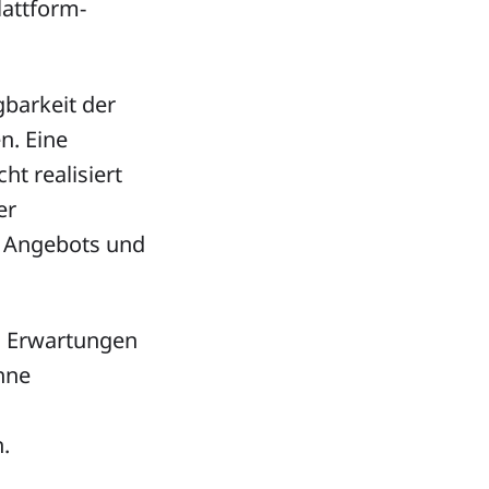
lattform-
gbarkeit der
n. Eine
t realisiert
er
s Angebots und
en Erwartungen
hne
.