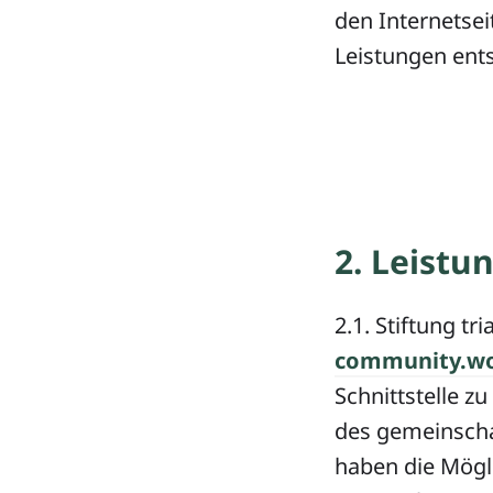
den Internetse
Leistungen ent
2. Leistu
2.1. Stiftung tr
community.wo
Schnittstelle z
des gemeinscha
haben die Mögl