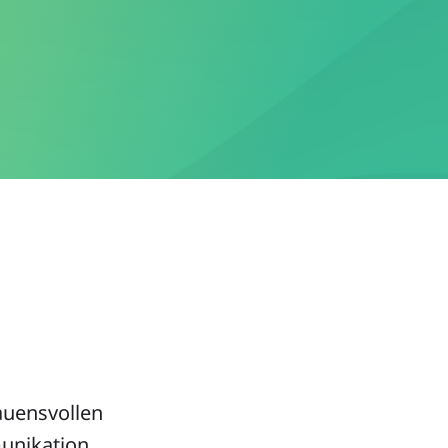
auensvollen
munikation