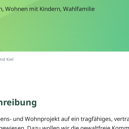
 Wohnen mit Kindern, Wahlfamilie
nd Kiel
hreibung
bens- und Wohnprojekt auf ein tragfähiges, vertr
gewiesen. Dazu wollen wir die gewaltfreie Kom