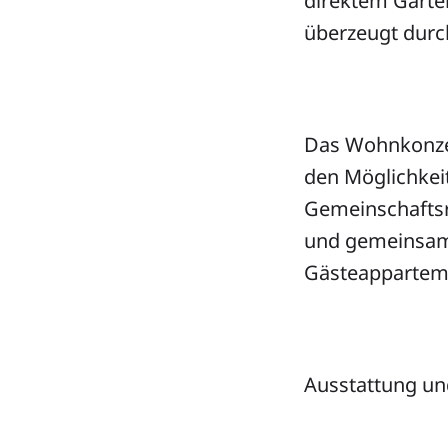
direktem Garte
überzeugt durc
Das Wohnkonzep
den Möglichkei
Gemeinschafts
und gemeinsame
Gästeapparteme
Ausstattung und