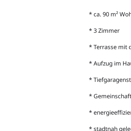
* ca. 90 m² Wo
* 3 Zimmer
* Terrasse mit
* Aufzug im Ha
* Tiefgaragenst
* Gemeinschaf
* energieeffiz
* stadtnah gel