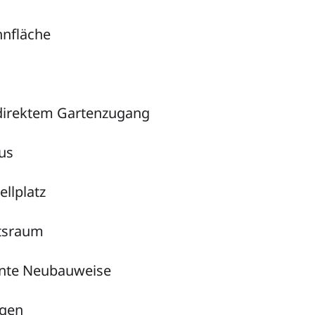
hnfläche
 direktem Gartenzugang
us
ellplatz
tsraum
iente Neubauweise
egen