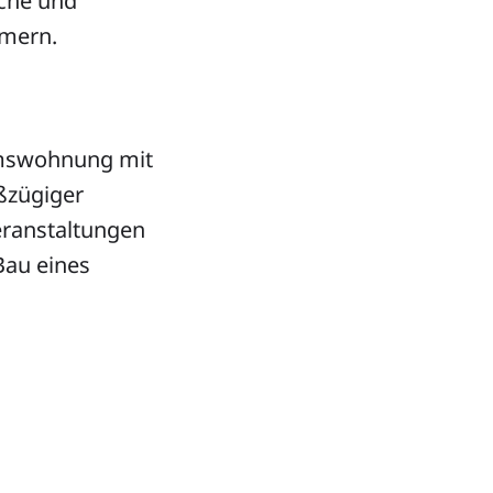
che und
mmern.
umswohnung mit
ßzügiger
ranstaltungen
Bau eines