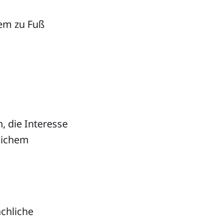
uem zu Fuß
, die Interesse
lichem
ächliche