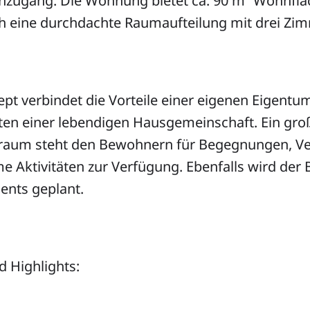
nzugang. Die Wohnung bietet ca. 90 m² Wohnflä
h eine durchdachte Raumaufteilung mit drei Zi
t verbindet die Vorteile einer eigenen Eigent
ten einer lebendigen Hausgemeinschaft. Ein gro
raum steht den Bewohnern für Begegnungen, Ve
 Aktivitäten zur Verfügung. Ebenfalls wird der 
nts geplant.
 Highlights: