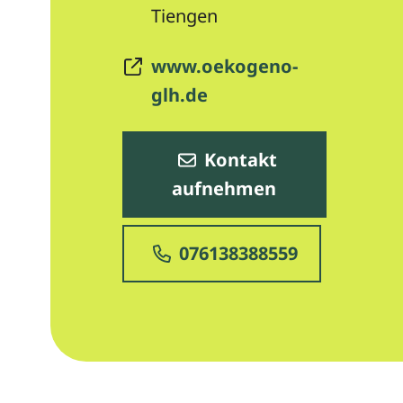
Tiengen
www.oekogeno-
glh.de
Kontakt
aufnehmen
076138388559