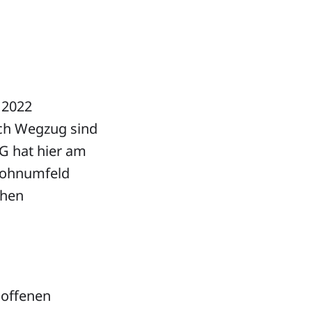
 2022
rch Wegzug sind
G hat hier am
 Wohnumfeld
chen
 offenen