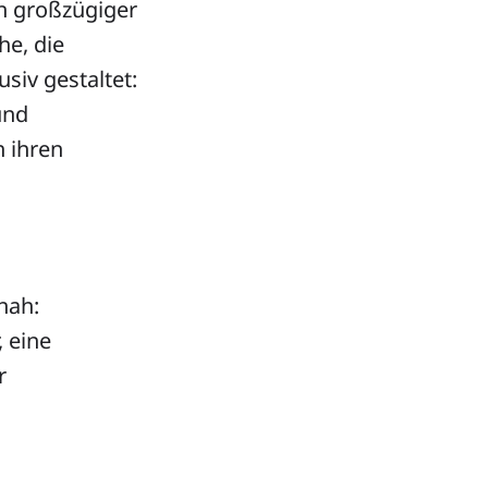
in großzügiger
e, die
siv gestaltet:
und
h ihren
nah:
, eine
r