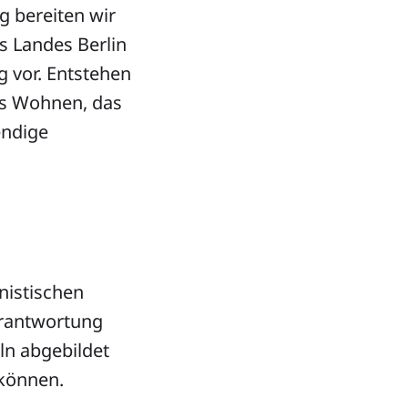
 bereiten wir
s Landes Berlin
g vor. Entstehen
hes Wohnen, das
endige
nistischen
erantwortung
ln abgebildet
können.