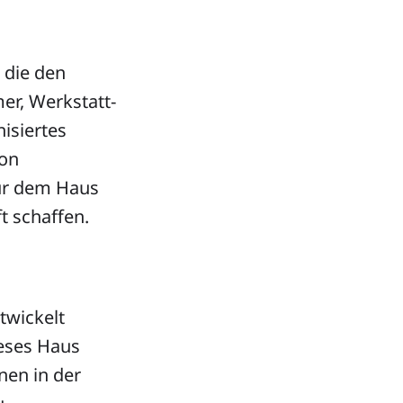
 die den
er, Werkstatt-
isiertes
von
nur dem Haus
t schaffen.
twickelt
ieses Haus
nen in der