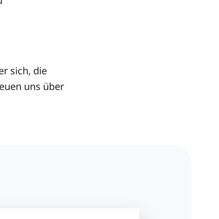
u
r sich, die
reuen uns über