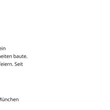
ein
eiten baute.
iern. Seit
 München