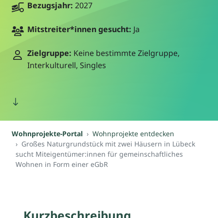
Bezugsjahr:
2027
Mitstreiter*innen gesucht:
Ja
Zielgruppe:
Keine bestimmte Zielgruppe,
Interkulturell, Singles
Wohnprojekte-Portal
Wohnprojekte entdecken
Großes Naturgrundstück mit zwei Häusern in Lübeck
sucht Miteigentümer:innen für gemeinschaftliches
Wohnen in Form einer eGbR
Kurzbeschreibung