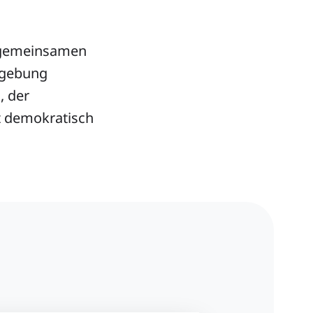
t gemeinsamen
mgebung
, der
ft demokratisch