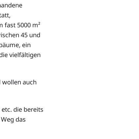
rhandene
att,
m fast 5000 m²
ischen 45 und
tbäume, ein
e vielfältigen
 wollen auch
tc. die bereits
n Weg das