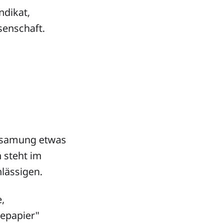
ndikat,
senschaft.
insamung etwas
 steht im
hlässigen.
,
epapier"