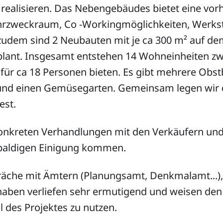
realisieren. Das Nebengebäudes bietet eine vo
rzweckraum, Co -Workingmöglichkeiten, Werkst
udem sind 2 Neubauten mit je ca 300 m² auf de
lant. Insgesamt entstehen 14 Wohneinheiten zw
z für ca 18 Personen bieten. Es gibt mehrere Obs
d einen Gemüsegarten. Gemeinsam legen wir di
est.
konkreten Verhandlungen mit den Verkäufern und
 baldigen Einigung kommen.
äche mit Ämtern (Planungsamt, Denkmalamt...), e
haben verliefen sehr ermutigend und weisen de
l des Projektes zu nutzen.