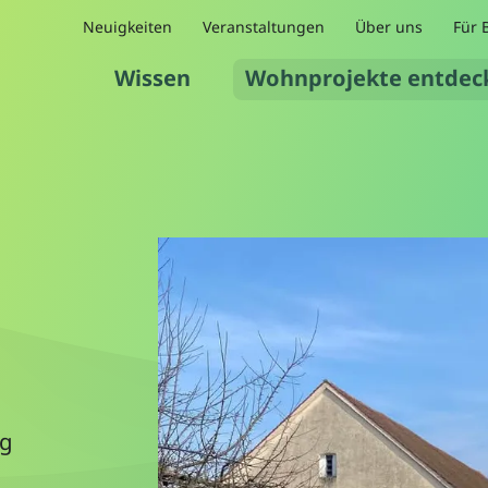
Neuigkeiten
Veranstaltungen
Über uns
Für 
Wissen
Wohnprojekte entdec
rg