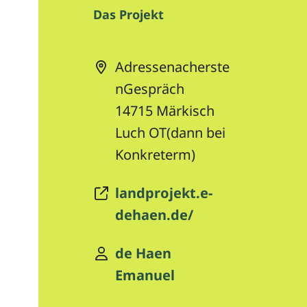
Das Projekt
Adressenacherste
nGespräch
14715
Märkisch
Luch OT(dann bei
Konkreterm)
landprojekt.e-
dehaen.de/
de Haen
Emanuel