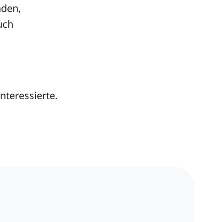
nden,
uch
nteressierte.