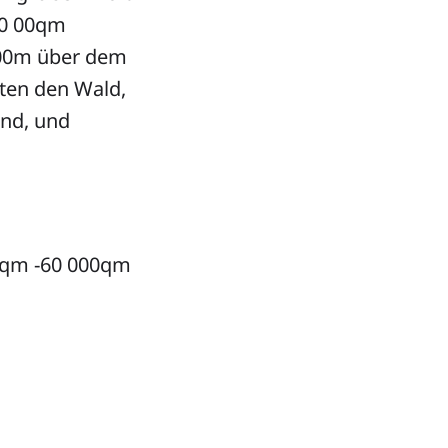
60 00qm
100m über dem
ten den Wald,
and, und
00qm -60 000qm