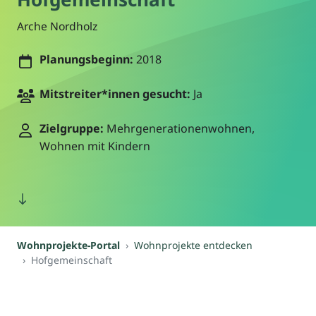
Arche Nordholz
Planungsbeginn:
2018
Mitstreiter*innen gesucht:
Ja
Zielgruppe:
Mehrgenerationenwohnen,
Wohnen mit Kindern
Wohnprojekte-Portal
Wohnprojekte entdecken
Hofgemeinschaft