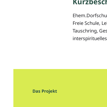
Kurzbesc
Ehem.Dorfschul
Freie Schule, L
Tauschring, Ge
interspirituell
Das Projekt