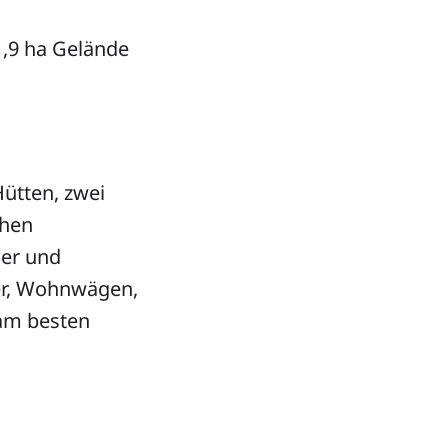
1,9 ha Gelände
ütten, zwei
chen
mer und
er, Wohnwägen,
 am besten