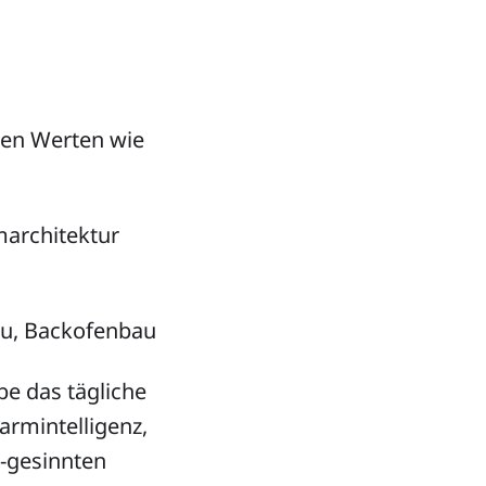
den Werten wie
marchitektur
au, Backofenbau
be das tägliche
armintelligenz,
-gesinnten