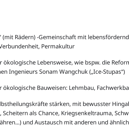
" (mit Rädern) -Gemeinschaft mit lebensfördern
Verbundenheit, Permakultur
ür ökologische Lebensweise, wie bspw. die Refor
hen Ingenieurs Sonam Wangchuk („Ice-Stupas“)
r ökologische Bauweisen: Lehmbau, Fachwerkb
lbstheilungskräfte stärken, mit bewusster Hinga
 Scheitern als Chance, Kriegsenkeltrauma, Schw
hren...) und Austausch mit anderen und ähnlich