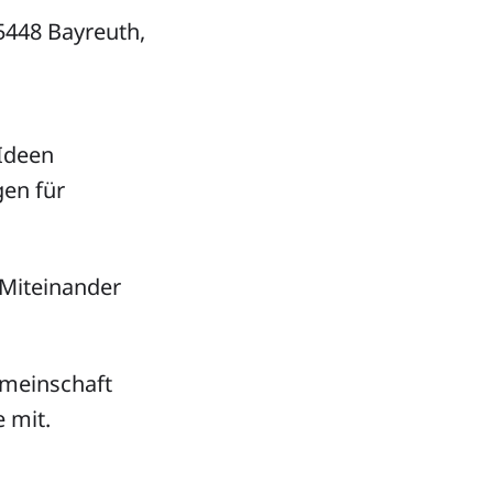
95448 Bayreuth,
Ideen
en für
 Miteinander
emeinschaft
 mit.