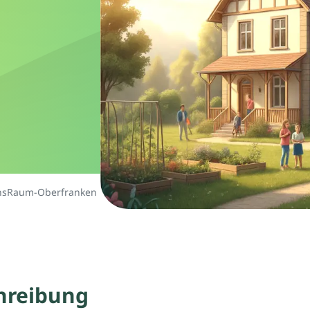
nsRaum-Oberfranken
hreibung