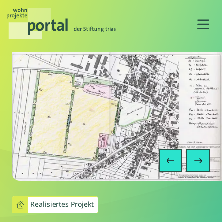
N
Vorheriger S
Näch
Realisiertes Projekt