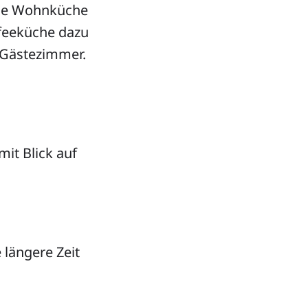
oße Wohnküche
feeküche dazu
 Gästezimmer.
it Blick auf
 längere Zeit