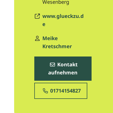
Wesenberg
www.glueckzu.d
e
Meike
Kretschmer
Kontakt
aufnehmen
01714154827