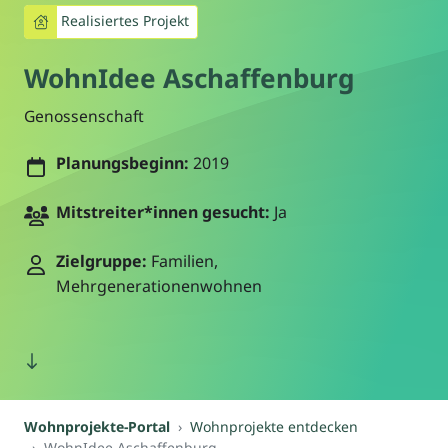
Realisiertes Projekt
WohnIdee Aschaffenburg
Genossenschaft
Planungsbeginn:
2019
Mitstreiter*innen gesucht:
Ja
Zielgruppe:
Familien,
Mehrgenerationenwohnen
Wohnprojekte-Portal
Wohnprojekte entdecken
WohnIdee Aschaffenburg