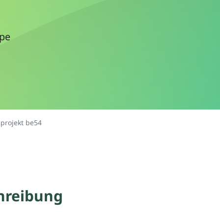
ppe
projekt be54
hreibung