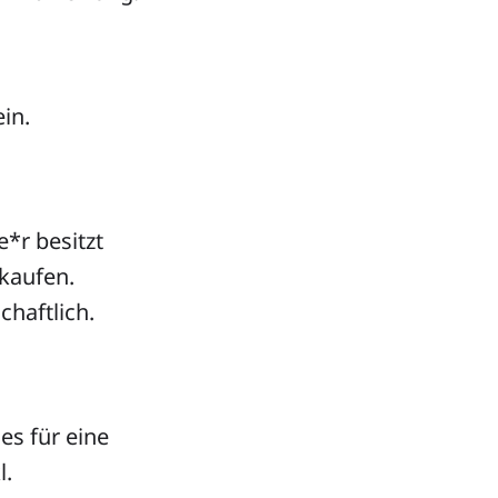
in.
e*r besitzt
rkaufen.
haftlich.
es für eine
l.