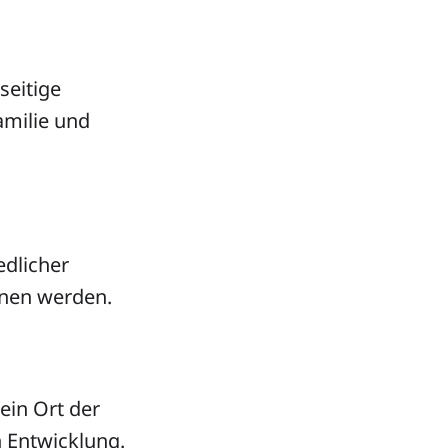
seitige
amilie und
edlicher
onen werden.
ein Ort der
 Entwicklung.