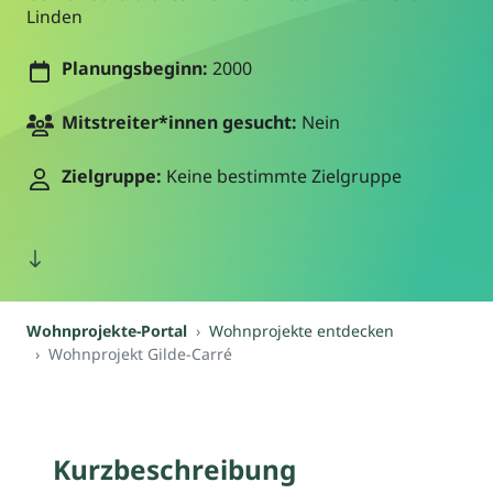
Linden
Planungsbeginn:
2000
Mitstreiter*innen gesucht:
Nein
Zielgruppe:
Keine bestimmte Zielgruppe
Wohnprojekte-Portal
Wohnprojekte entdecken
Wohnprojekt Gilde-Carré
Kurzbeschreibung