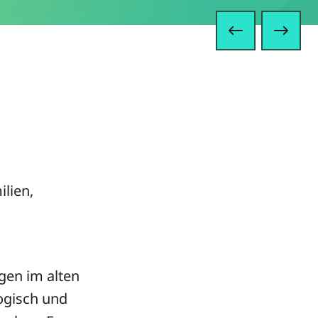
Vorheriger
Näch
lien,
gen im alten
ogisch und