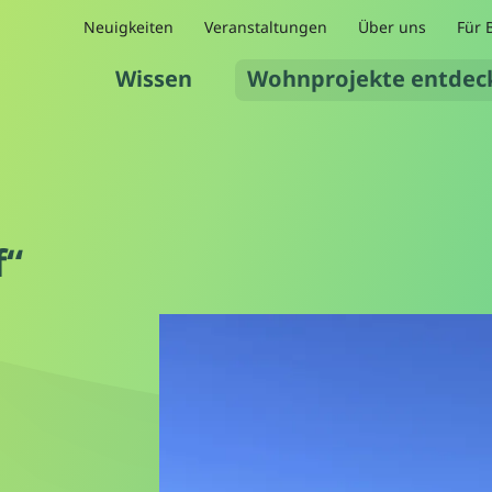
Neuigkeiten
Veranstaltungen
Über uns
Für 
Wissen
Wohnprojekte entdec
f“