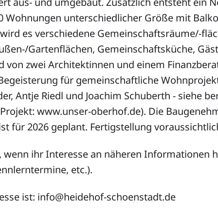
ert aus- und umgebaut. Zusätzlich entsteht ein 
30 Wohnungen unterschiedlicher Größe mit Balk
wird es verschiedene Gemeinschaftsräume/-fläc
ußen-/Gartenflächen, Gemeinschaftsküche, Gästez
d von zwei Architektinnen und einem Finanzberat
Begeisterung für gemeinschaftliche Wohnprojekt
der, Antje Riedl und Joachim Schuberth - siehe ber
s Projekt: www.unser-oberhof.de). Die Baugenehm
st für 2026 geplant. Fertigstellung voraussichtli
, wenn ihr Interesse an näheren Informationen ha
nlerntermine, etc.).
esse ist: info@heidehof-schoenstadt.de