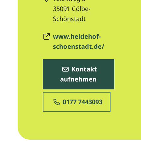
35091
Cölbe-
Schönstadt
www.heidehof-
schoenstadt.de/
Kontakt
aufnehmen
0177 7443093