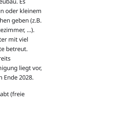
Neubau. Es
on oder kleinem
hen geben (z.B.
immer, ...).
er mit viel
e betreut.
eits
igung liegt vor,
ch Ende 2028.
bt (freie