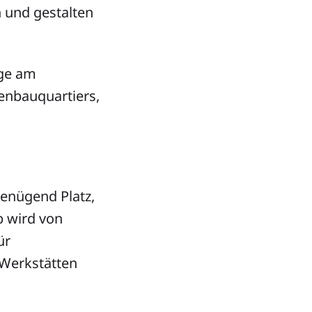
 und gestalten
nge am
enbauquartiers,
genügend Platz,
b wird von
ür
 Werkstätten