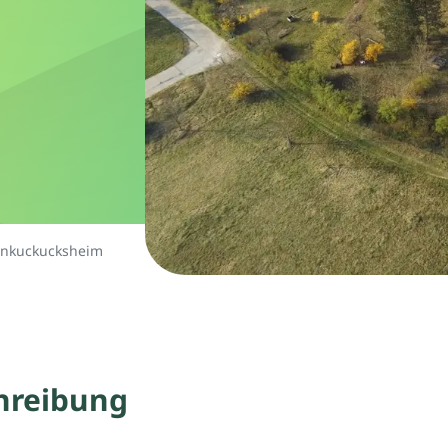
enkuckucksheim
hreibung