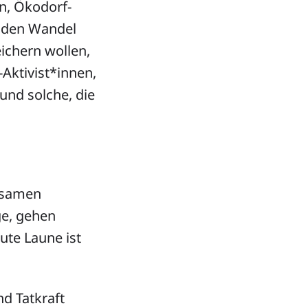
n, Ökodorf-
h den Wandel
ichern wollen,
ktivist*innen,
und solche, die
nsamen
e, gehen
ute Laune ist
d Tatkraft