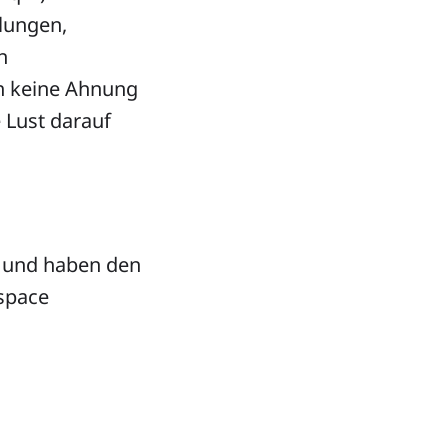
llungen,
n
ch keine Ahnung
 Lust darauf
de und haben den
space