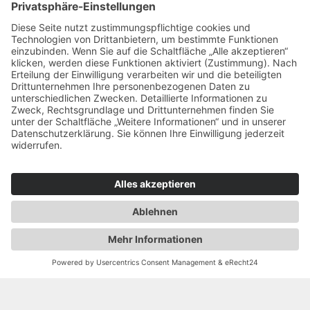
©
Gemeinschaftseigentum, Einzeleigentum
oder Miete?